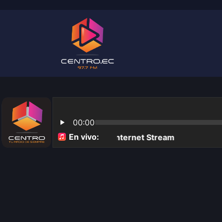
Radio Centro Ecuador 97.7 fm
¡Tu radio