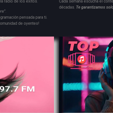
la radio de los éxitos.
Cada semana escucha el conteo
décadas.
Te garantizamos solo
re”.
ogramación pensada para ti.
 comunidad de oyentes!