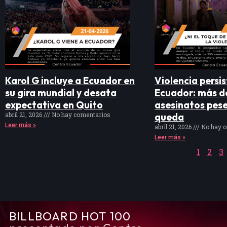
Karol G incluye a Ecuador en
Violencia persis
su gira mundial y desata
Ecuador: más d
expectativa en Quito
asesinatos pese
abril 21, 2026
No hay comentarios
queda
Leer más »
abril 21, 2026
No hay c
Leer más »
1
2
3
BILLBOARD HOT 100