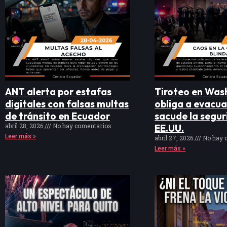
ANT alerta por estafas
Tiroteo en Was
digitales con falsas multas
obliga a evacua
de tránsito en Ecuador
sacude la segur
abril 28, 2026
No hay comentarios
EE.UU.
Leer más »
abril 27, 2026
No hay 
Leer más »