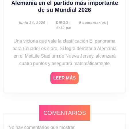
Alemania en el partido más importante
Ecuador
de su Mundial 2026
se
juega
junio
DIEGO
junio 24, 2026
|
DIEGO
|
0 comentarios
|
24,
6:13 pm
la
2026
clasificación
Una victoria que vale la clasificación El panorama
ante
para Ecuador es claro. Si logra derrotar a Alemania
Alemania
en el MetLife Stadium de Nueva Jersey, alcanzará
en
cuatro puntos y asegurará matemáticamente
el
partido
LEER
LEER MÁS
más
MÁS
importante
de
su
Mundial
COMENTARIOS
2026
No hay comentarios que mostrar.