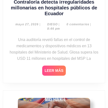
Contraloría detecta irregularidades
millonarias en hospitales públicos de
Contraloría
Ecuador
detecta
irregularidades
mayo
DIEGO
mayo 27, 2026
|
DIEGO
|
0 comentarios
|
27,
8:46 pm
millonarias
2026
en
Una auditoría reveló fallas en el control de
hospitales
medicamentos y dispositivos médicos en 13
públicos
hospitales del Ministerio de Salud. Glosa supera los
de
USD 11 millones en hospitales del MSP La
Ecuador
LEER
LEER MÁS
MÁS