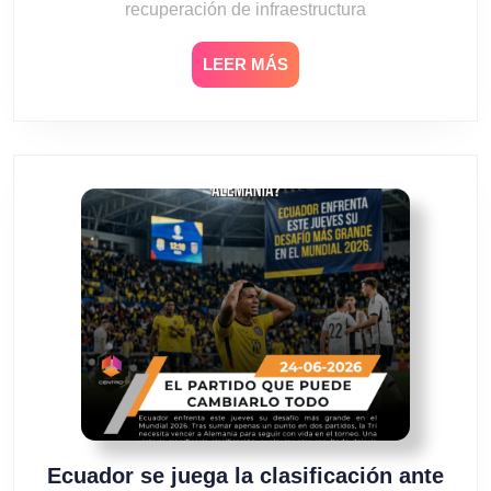
recuperación de infraestructura
apa
LEER
LEER MÁS
MÁS
Ecuador se juega la clasificación ante