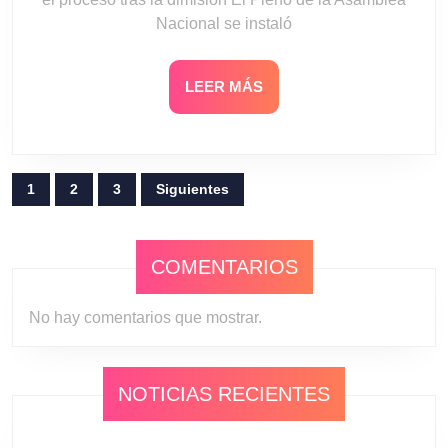
Nacional se instaló
LEER
LEER MÁS
MÁS
Paginación
1
2
3
Siguientes
de
entradas
COMENTARIOS
No hay comentarios que mostrar.
NOTICIAS RECIENTES