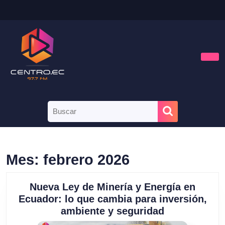
Saltar
al
contenido
Saltar
al
contenido
Bot
de
aper
Buscar:
Mes:
febrero 2026
Nueva Ley de Minería y Energía en
Ecuador: lo que cambia para inversión,
Nueva
ambiente y seguridad
Ley