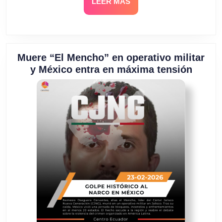
LEER
LEER MÁS
MÁS
Muere “El Mencho” en operativo militar
Muere
y México entra en máxima tensión
“El
Mench
en
operat
milita
y
Méxic
entra
en
máxi
tensió