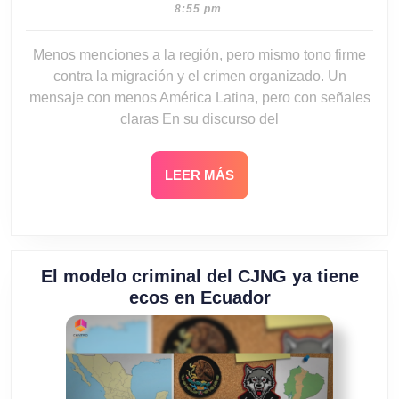
25,
8:55 pm
2026
Menos menciones a la región, pero mismo tono firme
contra la migración y el crimen organizado. Un
mensaje con menos América Latina, pero con señales
claras En su discurso del
LEER
LEER MÁS
MÁS
El modelo criminal del CJNG ya tiene
El
ecos en Ecuador
modelo
criminal
del
CJNG