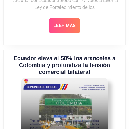
Nacional del Ecuador aprobó con 77 votos a favor la
Ley de Fortalecimiento de los
LEER
LEER MÁS
MÁS
Ecuador eleva al 50% los aranceles a
Colombia y profundiza la tensión
Ecuador
comercial bilateral
eleva
al
50%
los
aranceles
a
Colombia
y