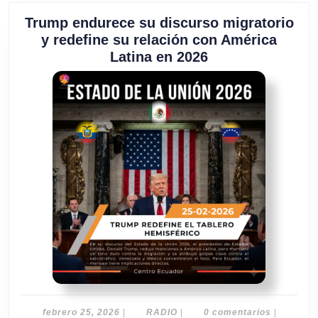
Trump endurece su discurso migratorio
y redefine su relación con América
Trump
Latina en 2026
endurece
su
discurso
migratorio
y
redefine
su
relación
con
América
Latina
en
2026
febrero
RADIO
febrero 25, 2026
|
RADIO
|
0 comentarios
|