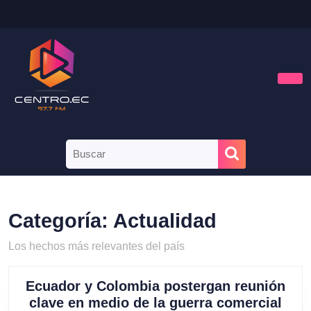
Saltar
al
contenido
Saltar
al
contenido
Bot
de
aper
Buscar:
Categoría:
Actualidad
Los hechos más relevantes del país
Ecuador y Colombia postergan reunión
Ecu
clave en medio de la guerra comercial