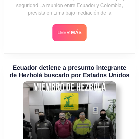
seguridad La reunión entre Ecuador y Colombia,
prevista en Lima bajo mediación de la
LEER
LEER MÁS
MÁS
Ecuador detiene a presunto integrante
Ec
de Hezbolá buscado por Estados Unidos
det
a
pre
int
de
He
bu
por