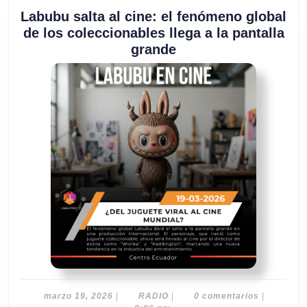
Labubu salta al cine: el fenómeno global
de los coleccionables llega a la pantalla
Labubu
grande
salta
al
cine:
el
fenómeno
global
de
los
coleccionables
llega
a
la
pantalla
grande
marzo
RADIO
marzo 19, 2026
|
RADIO
|
0 comentarios
|