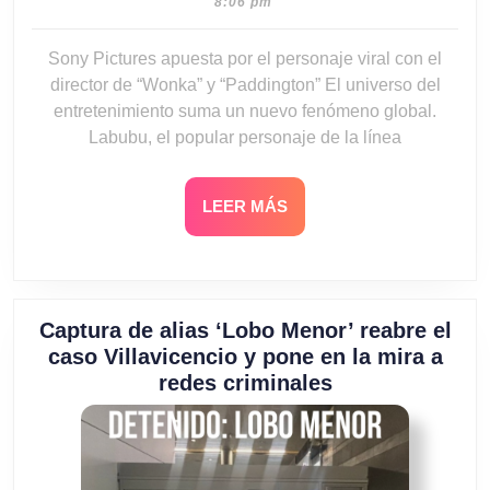
19,
8:06 pm
2026
Sony Pictures apuesta por el personaje viral con el
director de “Wonka” y “Paddington” El universo del
entretenimiento suma un nuevo fenómeno global.
Labubu, el popular personaje de la línea
LEER
LEER MÁS
MÁS
Captura de alias ‘Lobo Menor’ reabre el
caso Villavicencio y pone en la mira a
Captura
redes criminales
de
alias
‘Lobo
Menor’