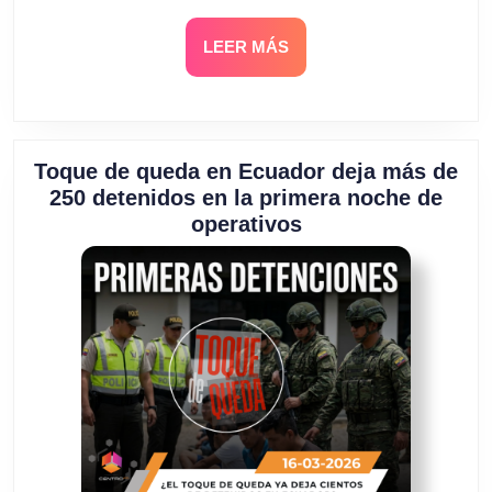
LEER
LEER MÁS
MÁS
Toque de queda en Ecuador deja más de
250 detenidos en la primera noche de
Toque
operativos
de
queda
en
Ecuador
deja
más
de
250
detenidos
en