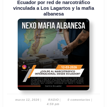
Ecuador por red de narcotráfico
vinculada a Los Lagartos y la mafia
Operación
albanesa
Bremen:
27
detenidos
en
Ecuador
por
red
de
narcotráfico
vinculada
a
Los
Lagartos
y
la
marzo
RADIO
marzo 12, 2026
|
RADIO
|
0 comentarios
|
12,
4:59 pm
mafia