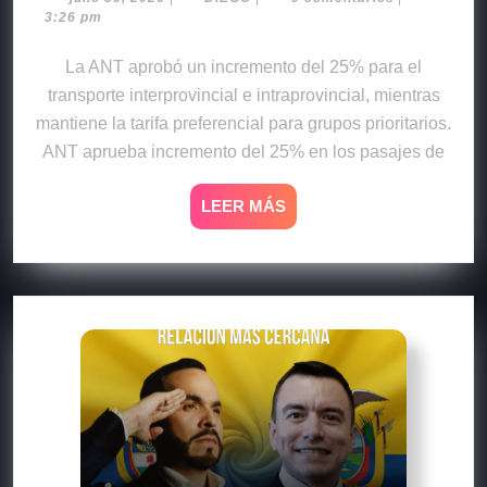
3:26 pm
La ANT aprobó un incremento del 25% para el
transporte interprovincial e intraprovincial, mientras
mantiene la tarifa preferencial para grupos prioritarios.
ANT aprueba incremento del 25% en los pasajes de
LEER MÁS