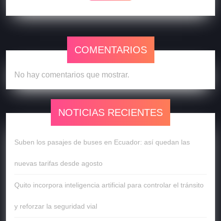
COMENTARIOS
No hay comentarios que mostrar.
NOTICIAS RECIENTES
Suben los pasajes de buses en Ecuador: así quedan las
nuevas tarifas desde agosto
Quito incorpora inteligencia artificial para controlar el tránsito
y reforzar la seguridad vial