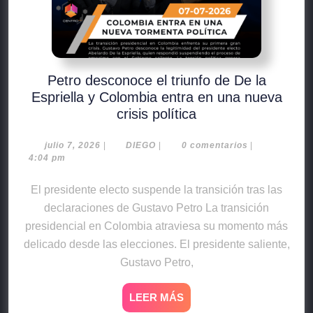
Petro desconoce el triunfo de De la
Espriella y Colombia entra en una nueva
crisis política
julio 7, 2026
|
DIEGO
|
0 comentarios
|
4:04 pm
El presidente electo suspende la transición tras las
declaraciones de Gustavo Petro La transición
presidencial en Colombia atraviesa su momento más
delicado desde las elecciones. El presidente saliente,
Gustavo Petro,
LEER MÁS