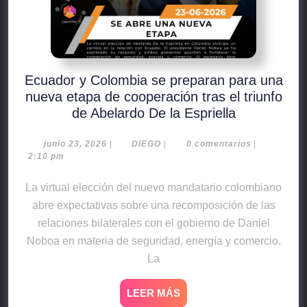
Ecuador y Colombia se preparan para una
nueva etapa de cooperación tras el triunfo
de Abelardo De la Espriella
junio 23, 2026
|
DIEGO
|
0 comentarios
|
2:10 pm
La virtual elección del nuevo mandatario colombiano
abre expectativas sobre una recomposición de las
relaciones bilaterales con el gobierno de Daniel
Noboa en materia de seguridad, energía y comercio.
La
LEER MÁS