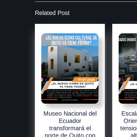
Related Post
Museo Nacional del
Escal
Ecuador
Orie
transformará el
tensio
norte de Quito con
al