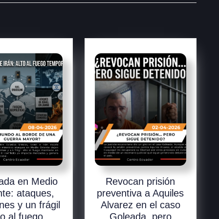
ada en Medio
Revocan prisión
nte: ataques,
preventiva a Aquiles
nes y un frágil
Alvarez en el caso
to al fuego
Goleada, pero