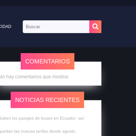
CIDAD
COMENTARIOS
No hay comentarios que mostrar.
NOTICIAS RECIENTES
Suben los pasajes de buses en Ecuador: así
quedan las nuevas tarifas desde agosto