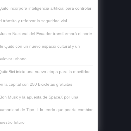
Quito incorpora inteligencia artificial para controlar
el tránsito y reforzar la seguridad vial
Museo Nacional del Ecuador transformará el norte
de Quito con un nuevo espacio cultural y un
bulevar urbano
QuitoBici inicia una nueva etapa para la movilidad
en la capital con 250 bicicletas gratuitas
Elon Musk y la apuesta de SpaceX por una
humanidad de Tipo II: la teoría que podría cambiar
nuestro futuro