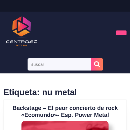
Saltar
al
contenido
Saltar
al
contenido
Bot
de
aper
Buscar:
Etiqueta:
nu metal
Backstage – El peor concierto de rock
Backst
«Ecomundo»- Esp. Power Metal
–
El