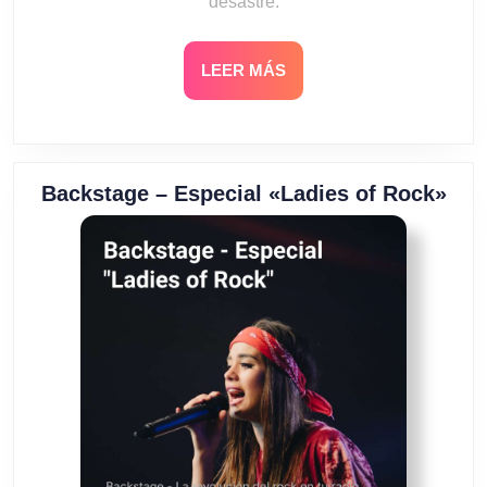
desastre.
LEER
LEER MÁS
MÁS
Bac
Backstage – Especial «Ladies of Rock»
–
Esp
«La
of
Roc